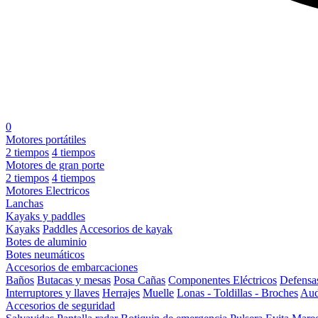
0
Motores portátiles
2 tiempos
4 tiempos
Motores de gran porte
2 tiempos
4 tiempos
Motores Electricos
Lanchas
Kayaks y paddles
Kayaks
Paddles
Accesorios de kayak
Botes de aluminio
Botes neumáticos
Accesorios de embarcaciones
Baños
Butacas y mesas
Posa Cañas
Componentes Eléctricos
Defensa
Interruptores y llaves
Herrajes
Muelle
Lonas - Toldillas - Broches
Aud
Accesorios de seguridad