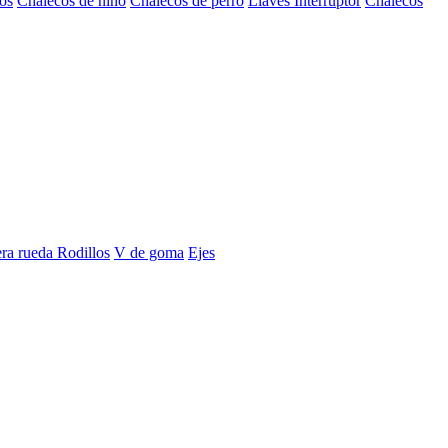
os
Chalecos de niño
Chalecos de perro
Llaves Interruptor
Chalecos
era rueda
Rodillos
V de goma
Ejes