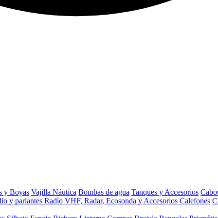
s y Boyas
Vajilla Náutica
Bombas de agua
Tanques y Accesorios
Cabos
io y parlantes
Radio VHF, Radar, Ecosonda y Accesorios
Calefones
C