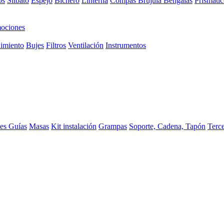
os
Silbato
Espejo
Bichero
Linterna
Compas Brujula
Bengalas
Prismátic
ociones
imiento
Bujes
Filtros
Ventilación
Instrumentos
ces
Guías
Masas
Kit instalación
Grampas
Soporte, Cadena, Tapón
Terc