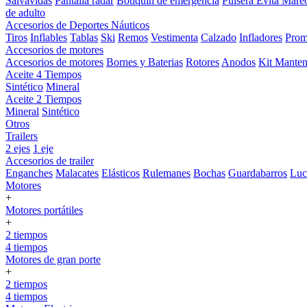
Salvavidas
Pantalla radar
Botiquin de emergencia
Pulsera Evita Mare
de adulto
Accesorios de Deportes Náuticos
Tiros
Inflables
Tablas
Ski
Remos
Vestimenta
Calzado
Infladores
Prom
Accesorios de motores
Accesorios de motores
Bornes y Baterias
Rotores
Anodos
Kit Manten
Aceite 4 Tiempos
Sintético
Mineral
Aceite 2 Tiempos
Mineral
Sintético
Otros
Trailers
2 ejes
1 eje
Accesorios de trailer
Enganches
Malacates
Elásticos
Rulemanes
Bochas
Guardabarros
Lu
Motores
+
Motores portátiles
+
2 tiempos
4 tiempos
Motores de gran porte
+
2 tiempos
4 tiempos