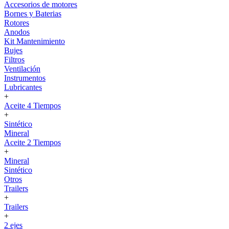
Accesorios de motores
Bornes y Baterias
Rotores
Anodos
Kit Mantenimiento
Bujes
Filtros
Ventilación
Instrumentos
Lubricantes
+
Aceite 4 Tiempos
+
Sintético
Mineral
Aceite 2 Tiempos
+
Mineral
Sintético
Otros
Trailers
+
Trailers
+
2 ejes