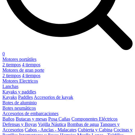
0
Motores portátiles
2 tiempos
4 tiempos
Motores de gran porte
2 tiempos
4 tiempos
Motores Electricos
Lanchas
Kayaks y paddles
Kayaks
Paddles
Accesorios de kayak
Botes de aluminio
Botes neumáticos
Accesorios de embarcaciones
Baños
Butacas y mesas
Posa Cañas
Componentes Eléctricos
Defensas y Boyas
Vajilla Náutica
Bombas de agua
Tanques y
Accesorios
Cabos - Anclas - Malacates
Cubierta y Cabina
Cocinas y