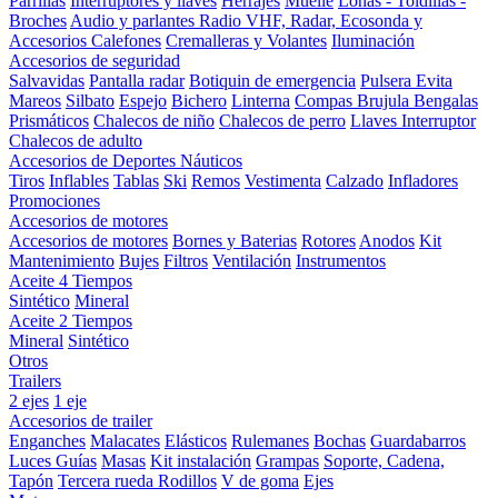
Parrillas
Interruptores y llaves
Herrajes
Muelle
Lonas - Toldillas -
Broches
Audio y parlantes
Radio VHF, Radar, Ecosonda y
Accesorios
Calefones
Cremalleras y Volantes
Iluminación
Accesorios de seguridad
Salvavidas
Pantalla radar
Botiquin de emergencia
Pulsera Evita
Mareos
Silbato
Espejo
Bichero
Linterna
Compas Brujula
Bengalas
Prismáticos
Chalecos de niño
Chalecos de perro
Llaves Interruptor
Chalecos de adulto
Accesorios de Deportes Náuticos
Tiros
Inflables
Tablas
Ski
Remos
Vestimenta
Calzado
Infladores
Promociones
Accesorios de motores
Accesorios de motores
Bornes y Baterias
Rotores
Anodos
Kit
Mantenimiento
Bujes
Filtros
Ventilación
Instrumentos
Aceite 4 Tiempos
Sintético
Mineral
Aceite 2 Tiempos
Mineral
Sintético
Otros
Trailers
2 ejes
1 eje
Accesorios de trailer
Enganches
Malacates
Elásticos
Rulemanes
Bochas
Guardabarros
Luces
Guías
Masas
Kit instalación
Grampas
Soporte, Cadena,
Tapón
Tercera rueda
Rodillos
V de goma
Ejes