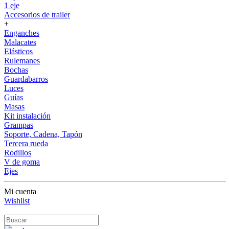
1 eje
Accesorios de trailer
+
Enganches
Malacates
Elásticos
Rulemanes
Bochas
Guardabarros
Luces
Guías
Masas
Kit instalación
Grampas
Soporte, Cadena, Tapón
Tercera rueda
Rodillos
V de goma
Ejes
Mi cuenta
Wishlist