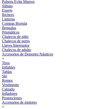
Pulsera Evita Mareos
Silbato
Espejo
Bichero
Linterna
Compas Brujula
Bengalas
Prismáticos
Chalecos de niño
Chalecos de perro
Llaves Interruptor
Chalecos de adulto
Accesorios de Deportes Náuticos
+
Tiros
Inflables
Tablas
Ski
Remos
Vestimenta
Calzado
Infladores
Promociones
Accesorios de motores
+