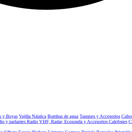
s y Boyas
Vajilla Náutica
Bombas de agua
Tanques y Accesorios
Cabos
io y parlantes
Radio VHF, Radar, Ecosonda y Accesorios
Calefones
C