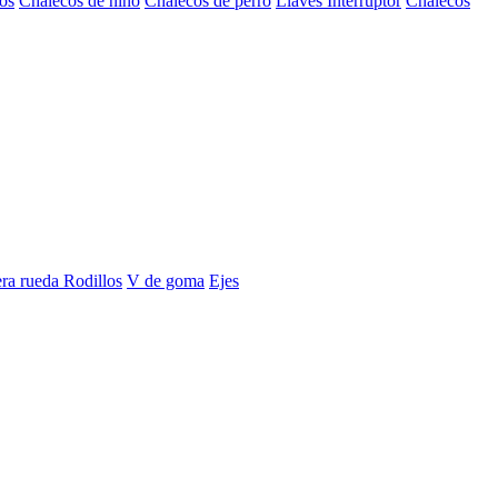
os
Chalecos de niño
Chalecos de perro
Llaves Interruptor
Chalecos
era rueda
Rodillos
V de goma
Ejes