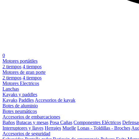
0
Motores portátiles
2 tiempos
4 tiempos
Motores de gran porte
2 tiempos
4 tiempos
Motores Electricos
Lanchas
Kayaks y paddles
Kayaks
Paddles
Accesorios de kayak
Botes de aluminio
Botes neumáticos
Accesorios de embarcaciones
Baños
Butacas y mesas
Posa Cañas
Componentes Eléctricos
Defensa
Interruptores y llaves
Herrajes
Muelle
Lonas - Toldillas - Broches
Aud
Accesorios de seguridad