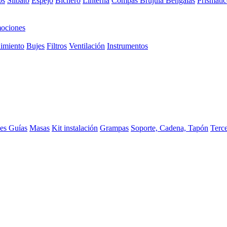
os
Silbato
Espejo
Bichero
Linterna
Compas Brujula
Bengalas
Prismátic
ociones
imiento
Bujes
Filtros
Ventilación
Instrumentos
ces
Guías
Masas
Kit instalación
Grampas
Soporte, Cadena, Tapón
Terc