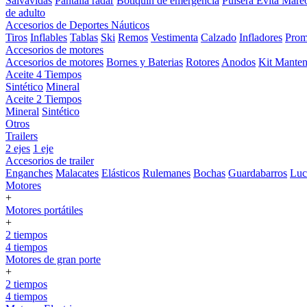
Salvavidas
Pantalla radar
Botiquin de emergencia
Pulsera Evita Mare
de adulto
Accesorios de Deportes Náuticos
Tiros
Inflables
Tablas
Ski
Remos
Vestimenta
Calzado
Infladores
Prom
Accesorios de motores
Accesorios de motores
Bornes y Baterias
Rotores
Anodos
Kit Manten
Aceite 4 Tiempos
Sintético
Mineral
Aceite 2 Tiempos
Mineral
Sintético
Otros
Trailers
2 ejes
1 eje
Accesorios de trailer
Enganches
Malacates
Elásticos
Rulemanes
Bochas
Guardabarros
Lu
Motores
+
Motores portátiles
+
2 tiempos
4 tiempos
Motores de gran porte
+
2 tiempos
4 tiempos