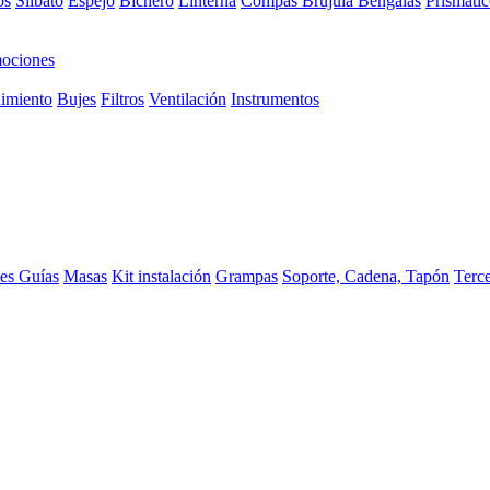
os
Silbato
Espejo
Bichero
Linterna
Compas Brujula
Bengalas
Prismátic
ociones
imiento
Bujes
Filtros
Ventilación
Instrumentos
ces
Guías
Masas
Kit instalación
Grampas
Soporte, Cadena, Tapón
Terc