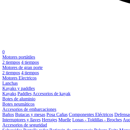
0
Motores portátiles
2 tiempos
4 tiempos
Motores de gran porte
2 tiempos
4 tiempos
Motores Electricos
Lanchas
Kayaks y paddles
Kayaks
Paddles
Accesorios de kayak
Botes de aluminio
Botes neumáticos
Accesorios de embarcaciones
Baños
Butacas y mesas
Posa Cañas
Componentes Eléctricos
Defensa
Interruptores y llaves
Herrajes
Muelle
Lonas - Toldillas - Broches
Aud
Accesorios de seguridad