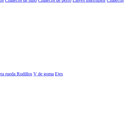
os
Chalecos de niño
Chalecos de perro
Llaves Interruptor
Chalecos
era rueda
Rodillos
V de goma
Ejes