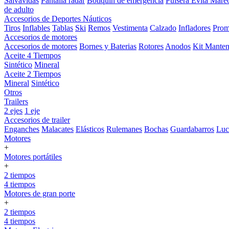
Salvavidas
Pantalla radar
Botiquin de emergencia
Pulsera Evita Mare
de adulto
Accesorios de Deportes Náuticos
Tiros
Inflables
Tablas
Ski
Remos
Vestimenta
Calzado
Infladores
Prom
Accesorios de motores
Accesorios de motores
Bornes y Baterias
Rotores
Anodos
Kit Manten
Aceite 4 Tiempos
Sintético
Mineral
Aceite 2 Tiempos
Mineral
Sintético
Otros
Trailers
2 ejes
1 eje
Accesorios de trailer
Enganches
Malacates
Elásticos
Rulemanes
Bochas
Guardabarros
Lu
Motores
+
Motores portátiles
+
2 tiempos
4 tiempos
Motores de gran porte
+
2 tiempos
4 tiempos