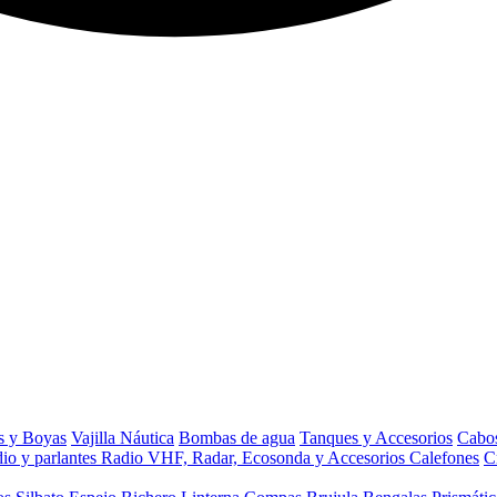
s y Boyas
Vajilla Náutica
Bombas de agua
Tanques y Accesorios
Cabos
io y parlantes
Radio VHF, Radar, Ecosonda y Accesorios
Calefones
C