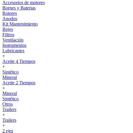
Accesorios de motores
Bornes y Baterias
Rotores
Anodos
Kit Mantenimiento
Bujes
Filtros
Ventilación
Instrumentos
Lubricantes
+
Aceite 4 Tiempos
+
Sintético
Mineral
Aceite 2 Tiempos
+
Mineral
Sintético
Otros
Trailers
+
Trailers
+
2 ejes