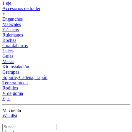
1 eje
Accesorios de trailer
+
Enganches
Malacates
Elásticos
Rulemanes
Bochas
Guardabarros
Luces
Guías
Masas
Kit instalación
Grampas
Soporte, Cadena, Tapón
Tercera rueda
Rodillos
V de goma
Ejes
Mi cuenta
Wishlist