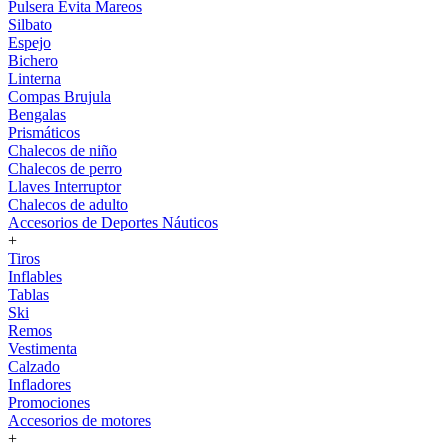
Pulsera Evita Mareos
Silbato
Espejo
Bichero
Linterna
Compas Brujula
Bengalas
Prismáticos
Chalecos de niño
Chalecos de perro
Llaves Interruptor
Chalecos de adulto
Accesorios de Deportes Náuticos
+
Tiros
Inflables
Tablas
Ski
Remos
Vestimenta
Calzado
Infladores
Promociones
Accesorios de motores
+