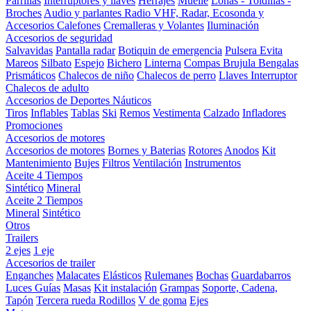
Parrillas
Interruptores y llaves
Herrajes
Muelle
Lonas - Toldillas -
Broches
Audio y parlantes
Radio VHF, Radar, Ecosonda y
Accesorios
Calefones
Cremalleras y Volantes
Iluminación
Accesorios de seguridad
Salvavidas
Pantalla radar
Botiquin de emergencia
Pulsera Evita
Mareos
Silbato
Espejo
Bichero
Linterna
Compas Brujula
Bengalas
Prismáticos
Chalecos de niño
Chalecos de perro
Llaves Interruptor
Chalecos de adulto
Accesorios de Deportes Náuticos
Tiros
Inflables
Tablas
Ski
Remos
Vestimenta
Calzado
Infladores
Promociones
Accesorios de motores
Accesorios de motores
Bornes y Baterias
Rotores
Anodos
Kit
Mantenimiento
Bujes
Filtros
Ventilación
Instrumentos
Aceite 4 Tiempos
Sintético
Mineral
Aceite 2 Tiempos
Mineral
Sintético
Otros
Trailers
2 ejes
1 eje
Accesorios de trailer
Enganches
Malacates
Elásticos
Rulemanes
Bochas
Guardabarros
Luces
Guías
Masas
Kit instalación
Grampas
Soporte, Cadena,
Tapón
Tercera rueda
Rodillos
V de goma
Ejes