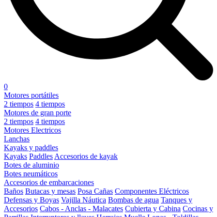
0
Motores portátiles
2 tiempos
4 tiempos
Motores de gran porte
2 tiempos
4 tiempos
Motores Electricos
Lanchas
Kayaks y paddles
Kayaks
Paddles
Accesorios de kayak
Botes de aluminio
Botes neumáticos
Accesorios de embarcaciones
Baños
Butacas y mesas
Posa Cañas
Componentes Eléctricos
Defensas y Boyas
Vajilla Náutica
Bombas de agua
Tanques y
Accesorios
Cabos - Anclas - Malacates
Cubierta y Cabina
Cocinas y