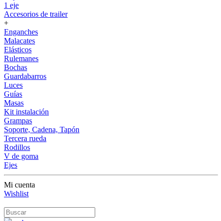
1 eje
Accesorios de trailer
+
Enganches
Malacates
Elásticos
Rulemanes
Bochas
Guardabarros
Luces
Guías
Masas
Kit instalación
Grampas
Soporte, Cadena, Tapón
Tercera rueda
Rodillos
V de goma
Ejes
Mi cuenta
Wishlist