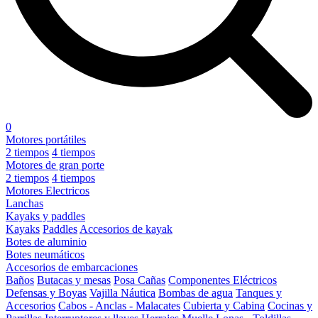
0
Motores portátiles
2 tiempos
4 tiempos
Motores de gran porte
2 tiempos
4 tiempos
Motores Electricos
Lanchas
Kayaks y paddles
Kayaks
Paddles
Accesorios de kayak
Botes de aluminio
Botes neumáticos
Accesorios de embarcaciones
Baños
Butacas y mesas
Posa Cañas
Componentes Eléctricos
Defensas y Boyas
Vajilla Náutica
Bombas de agua
Tanques y
Accesorios
Cabos - Anclas - Malacates
Cubierta y Cabina
Cocinas y