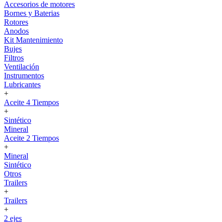
Accesorios de motores
Bornes y Baterias
Rotores
Anodos
Kit Mantenimiento
Bujes
Filtros
Ventilación
Instrumentos
Lubricantes
+
Aceite 4 Tiempos
+
Sintético
Mineral
Aceite 2 Tiempos
+
Mineral
Sintético
Otros
Trailers
+
Trailers
+
2 ejes