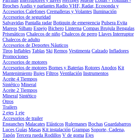
Parrillas
Interruptores y llaves
Herrajes
Muelle
Lonas - Toldillas -
Broches
Audio y parlantes
Radio VHF, Radar, Ecosonda y
Accesorios
Calefones
Cremalleras y Volantes
Iluminación
Accesorios de seguridad
Salvavidas
Pantalla radar
Botiquin de emergencia
Pulsera Evita
Mareos
Silbato
Espejo
Bichero
Linterna
Compas Brujula
Bengalas
Prismáticos
Chalecos de niño
Chalecos de perro
Llaves Interruptor
Chalecos de adulto
Accesorios de Deportes Náuticos
Tiros
Inflables
Tablas
Ski
Remos
Vestimenta
Calzado
Infladores
Promociones
Accesorios de motores
Accesorios de motores
Bornes y Baterias
Rotores
Anodos
Kit
Mantenimiento
Bujes
Filtros
Ventilación
Instrumentos
Aceite 4 Tiempos
Sintético
Mineral
Aceite 2 Tiempos
Mineral
Sintético
Otros
Trailers
2 ejes
1 eje
Accesorios de trailer
Enganches
Malacates
Elásticos
Rulemanes
Bochas
Guardabarros
Luces
Guías
Masas
Kit instalación
Grampas
Soporte, Cadena,
Tapón
Tercera rueda
Rodillos
V de goma
Ejes