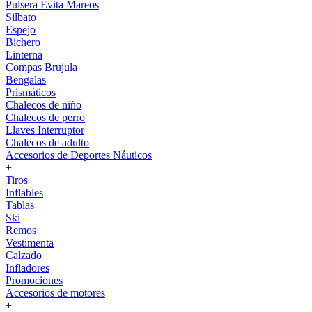
Pulsera Evita Mareos
Silbato
Espejo
Bichero
Linterna
Compas Brujula
Bengalas
Prismáticos
Chalecos de niño
Chalecos de perro
Llaves Interruptor
Chalecos de adulto
Accesorios de Deportes Náuticos
+
Tiros
Inflables
Tablas
Ski
Remos
Vestimenta
Calzado
Infladores
Promociones
Accesorios de motores
+