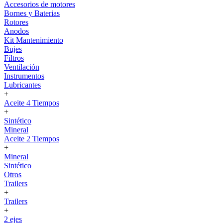
Accesorios de motores
Bornes y Baterias
Rotores
Anodos
Kit Mantenimiento
Bujes
Filtros
Ventilación
Instrumentos
Lubricantes
+
Aceite 4 Tiempos
+
Sintético
Mineral
Aceite 2 Tiempos
+
Mineral
Sintético
Otros
Trailers
+
Trailers
+
2 ejes