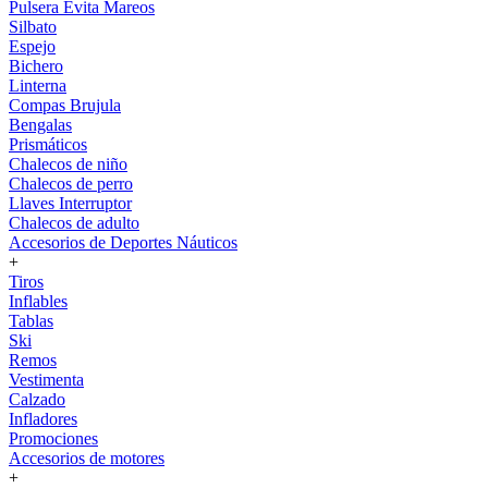
Pulsera Evita Mareos
Silbato
Espejo
Bichero
Linterna
Compas Brujula
Bengalas
Prismáticos
Chalecos de niño
Chalecos de perro
Llaves Interruptor
Chalecos de adulto
Accesorios de Deportes Náuticos
+
Tiros
Inflables
Tablas
Ski
Remos
Vestimenta
Calzado
Infladores
Promociones
Accesorios de motores
+