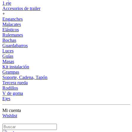
1 eje
Accesorios de trailer
+
Enganches
Malacates
Elásticos
Rulemanes
Bochas
Guardabarros
Luces
Guías
Masas
Kit instalación
Grampas
Soporte, Cadena, Tapón
Tercera rueda
Rodillos
V de goma
Ejes
Mi cuenta
Wishlist