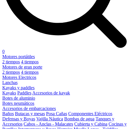
0
Motores portátiles
2 tiempos
4 tiempos
Motores de gran porte
2 tiempos
4 tiempos
Motores Electricos
Lanchas
Kayaks y paddles
Kayaks
Paddles
Accesorios de kayak
Botes de aluminio
Botes neumáticos
Accesorios de embarcaciones
Baños
Butacas y mesas
Posa Cañas
Componentes Eléctricos
Defensas y Boyas
Vajilla Náutica
Bombas de agua
Tanques y
Accesorios
Cabos - Anclas - Malacates
Cubierta y Cabina
Cocinas y