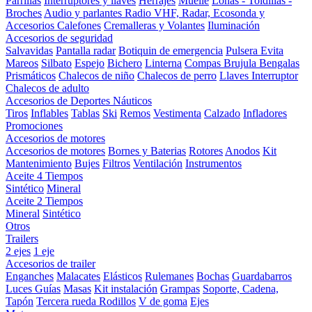
Parrillas
Interruptores y llaves
Herrajes
Muelle
Lonas - Toldillas -
Broches
Audio y parlantes
Radio VHF, Radar, Ecosonda y
Accesorios
Calefones
Cremalleras y Volantes
Iluminación
Accesorios de seguridad
Salvavidas
Pantalla radar
Botiquin de emergencia
Pulsera Evita
Mareos
Silbato
Espejo
Bichero
Linterna
Compas Brujula
Bengalas
Prismáticos
Chalecos de niño
Chalecos de perro
Llaves Interruptor
Chalecos de adulto
Accesorios de Deportes Náuticos
Tiros
Inflables
Tablas
Ski
Remos
Vestimenta
Calzado
Infladores
Promociones
Accesorios de motores
Accesorios de motores
Bornes y Baterias
Rotores
Anodos
Kit
Mantenimiento
Bujes
Filtros
Ventilación
Instrumentos
Aceite 4 Tiempos
Sintético
Mineral
Aceite 2 Tiempos
Mineral
Sintético
Otros
Trailers
2 ejes
1 eje
Accesorios de trailer
Enganches
Malacates
Elásticos
Rulemanes
Bochas
Guardabarros
Luces
Guías
Masas
Kit instalación
Grampas
Soporte, Cadena,
Tapón
Tercera rueda
Rodillos
V de goma
Ejes