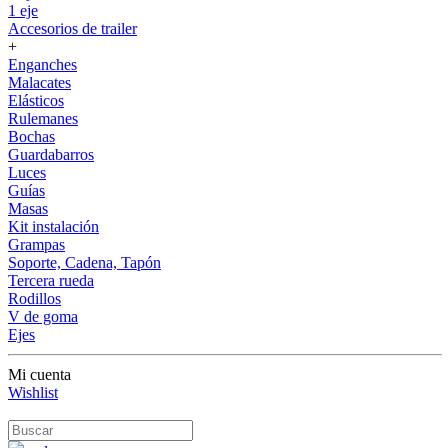
1 eje
Accesorios de trailer
+
Enganches
Malacates
Elásticos
Rulemanes
Bochas
Guardabarros
Luces
Guías
Masas
Kit instalación
Grampas
Soporte, Cadena, Tapón
Tercera rueda
Rodillos
V de goma
Ejes
Mi cuenta
Wishlist