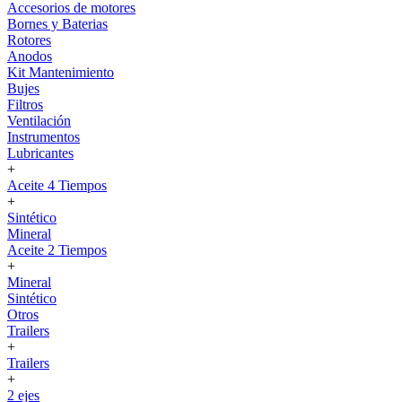
Accesorios de motores
Bornes y Baterias
Rotores
Anodos
Kit Mantenimiento
Bujes
Filtros
Ventilación
Instrumentos
Lubricantes
+
Aceite 4 Tiempos
+
Sintético
Mineral
Aceite 2 Tiempos
+
Mineral
Sintético
Otros
Trailers
+
Trailers
+
2 ejes