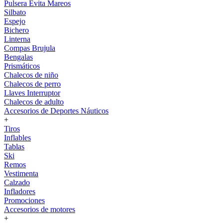
Pulsera Evita Mareos
Silbato
Espejo
Bichero
Linterna
Compas Brujula
Bengalas
Prismáticos
Chalecos de niño
Chalecos de perro
Llaves Interruptor
Chalecos de adulto
Accesorios de Deportes Náuticos
+
Tiros
Inflables
Tablas
Ski
Remos
Vestimenta
Calzado
Infladores
Promociones
Accesorios de motores
+