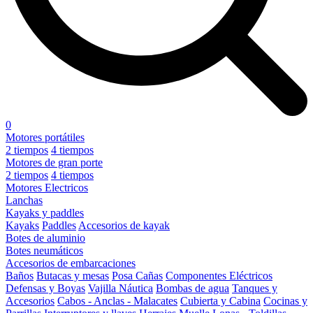
0
Motores portátiles
2 tiempos
4 tiempos
Motores de gran porte
2 tiempos
4 tiempos
Motores Electricos
Lanchas
Kayaks y paddles
Kayaks
Paddles
Accesorios de kayak
Botes de aluminio
Botes neumáticos
Accesorios de embarcaciones
Baños
Butacas y mesas
Posa Cañas
Componentes Eléctricos
Defensas y Boyas
Vajilla Náutica
Bombas de agua
Tanques y
Accesorios
Cabos - Anclas - Malacates
Cubierta y Cabina
Cocinas y