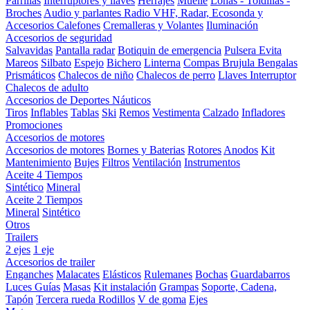
Parrillas
Interruptores y llaves
Herrajes
Muelle
Lonas - Toldillas -
Broches
Audio y parlantes
Radio VHF, Radar, Ecosonda y
Accesorios
Calefones
Cremalleras y Volantes
Iluminación
Accesorios de seguridad
Salvavidas
Pantalla radar
Botiquin de emergencia
Pulsera Evita
Mareos
Silbato
Espejo
Bichero
Linterna
Compas Brujula
Bengalas
Prismáticos
Chalecos de niño
Chalecos de perro
Llaves Interruptor
Chalecos de adulto
Accesorios de Deportes Náuticos
Tiros
Inflables
Tablas
Ski
Remos
Vestimenta
Calzado
Infladores
Promociones
Accesorios de motores
Accesorios de motores
Bornes y Baterias
Rotores
Anodos
Kit
Mantenimiento
Bujes
Filtros
Ventilación
Instrumentos
Aceite 4 Tiempos
Sintético
Mineral
Aceite 2 Tiempos
Mineral
Sintético
Otros
Trailers
2 ejes
1 eje
Accesorios de trailer
Enganches
Malacates
Elásticos
Rulemanes
Bochas
Guardabarros
Luces
Guías
Masas
Kit instalación
Grampas
Soporte, Cadena,
Tapón
Tercera rueda
Rodillos
V de goma
Ejes