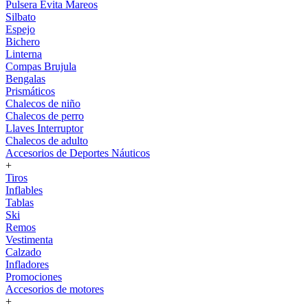
Pulsera Evita Mareos
Silbato
Espejo
Bichero
Linterna
Compas Brujula
Bengalas
Prismáticos
Chalecos de niño
Chalecos de perro
Llaves Interruptor
Chalecos de adulto
Accesorios de Deportes Náuticos
+
Tiros
Inflables
Tablas
Ski
Remos
Vestimenta
Calzado
Infladores
Promociones
Accesorios de motores
+