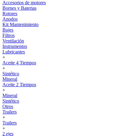
Accesorios de motores
Bornes y Baterias
Rotores
Anodos
Kit Mantenimiento
Bujes
Filtros
Ventilación
Instrumentos
Lubricantes
+
Aceite 4 Tiempos
+
Sintético
Mineral
Aceite 2 Tiempos
+
Mineral
Sintético
Otros
Trailers
+
Trailers
+
2 ejes