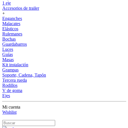
1 eje
Accesorios de trailer
+
Enganches
Malacates
Elásticos
Rulemanes
Bochas
Guardabarros
Luces
Guías
Masas
Kit instalación
Grampas
Soporte, Cadena, Tapón
Tercera rueda
Rodillos
V de goma
Ejes
Mi cuenta
Wishlist