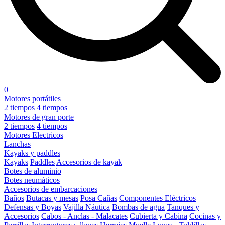
0
Motores portátiles
2 tiempos
4 tiempos
Motores de gran porte
2 tiempos
4 tiempos
Motores Electricos
Lanchas
Kayaks y paddles
Kayaks
Paddles
Accesorios de kayak
Botes de aluminio
Botes neumáticos
Accesorios de embarcaciones
Baños
Butacas y mesas
Posa Cañas
Componentes Eléctricos
Defensas y Boyas
Vajilla Náutica
Bombas de agua
Tanques y
Accesorios
Cabos - Anclas - Malacates
Cubierta y Cabina
Cocinas y