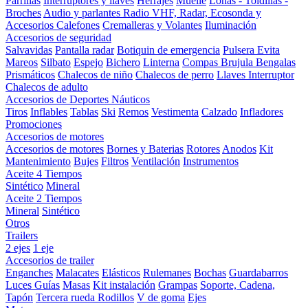
Parrillas
Interruptores y llaves
Herrajes
Muelle
Lonas - Toldillas -
Broches
Audio y parlantes
Radio VHF, Radar, Ecosonda y
Accesorios
Calefones
Cremalleras y Volantes
Iluminación
Accesorios de seguridad
Salvavidas
Pantalla radar
Botiquin de emergencia
Pulsera Evita
Mareos
Silbato
Espejo
Bichero
Linterna
Compas Brujula
Bengalas
Prismáticos
Chalecos de niño
Chalecos de perro
Llaves Interruptor
Chalecos de adulto
Accesorios de Deportes Náuticos
Tiros
Inflables
Tablas
Ski
Remos
Vestimenta
Calzado
Infladores
Promociones
Accesorios de motores
Accesorios de motores
Bornes y Baterias
Rotores
Anodos
Kit
Mantenimiento
Bujes
Filtros
Ventilación
Instrumentos
Aceite 4 Tiempos
Sintético
Mineral
Aceite 2 Tiempos
Mineral
Sintético
Otros
Trailers
2 ejes
1 eje
Accesorios de trailer
Enganches
Malacates
Elásticos
Rulemanes
Bochas
Guardabarros
Luces
Guías
Masas
Kit instalación
Grampas
Soporte, Cadena,
Tapón
Tercera rueda
Rodillos
V de goma
Ejes