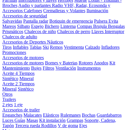
Parrillas
Interruptores y llaves
Herrajes
Muelle
Lonas - Toldillas -
Broches
Audio y parlantes
Radio VHF, Radar, Ecosonda y
Accesorios
Calefones
Cremalleras y Volantes
Iluminación
Accesorios de seguridad
Salvavidas
Pantalla radar
Botiquin de emergencia
Pulsera Evita
Mareos
Silbato
Espejo
Bichero
Linterna
Compas Brujula
Bengalas
Prismáticos
Chalecos de niño
Chalecos de perro
Llaves Interruptor
Chalecos de adulto
Accesorios de Deportes Náuticos
Tiros
Inflables
Tablas
Ski
Remos
Vestimenta
Calzado
Infladores
Promociones
Accesorios de motores
Accesorios de motores
Bornes y Baterias
Rotores
Anodos
Kit
Mantenimiento
Bujes
Filtros
Ventilación
Instrumentos
Aceite 4 Tiempos
Sintético
Mineral
Aceite 2 Tiempos
Mineral
Sintético
Otros
Trailers
2 ejes
1 eje
Accesorios de trailer
Enganches
Malacates
Elásticos
Rulemanes
Bochas
Guardabarros
Luces
Guías
Masas
Kit instalación
Grampas
Soporte, Cadena,
Tapón
Tercera rueda
Rodillos
V de goma
Ejes