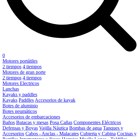
0
Motores portátiles
2 tiempos
4 tiempos
Motores de gran porte
2 tiempos
4 tiempos
Motores Electricos
Lanchas
Kayaks y paddles
Kayaks
Paddles
Accesorios de kayak
Botes de aluminio
Botes neumáticos
Accesorios de embarcaciones
Baños
Butacas y mesas
Posa Cañas
Componentes Eléctricos
Defensas y Boyas
Vajilla Náutica
Bombas de agua
Tanques y
Accesorios
Cabos - Anclas - Malacates
Cubierta y Cabina
Cocinas y