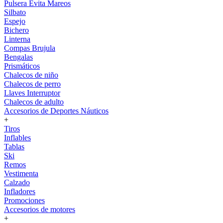
Pulsera Evita Mareos
Silbato
Espejo
Bichero
Linterna
Compas Brujula
Bengalas
Prismáticos
Chalecos de niño
Chalecos de perro
Llaves Interruptor
Chalecos de adulto
Accesorios de Deportes Náuticos
+
Tiros
Inflables
Tablas
Ski
Remos
Vestimenta
Calzado
Infladores
Promociones
Accesorios de motores
+