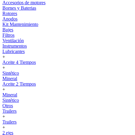
Accesorios de motores
Bornes y Baterias
Rotores
Anodos
Kit Mantenimiento
Bujes
Filtros
Ventilación
Instrumentos
Lubricantes
+
Aceite 4 Tiempos
+
Sintético
Mineral
Aceite 2 Tiempos
+
Mineral
Sintético
Otros
Trailers
+
Trailers
+
2 ejes