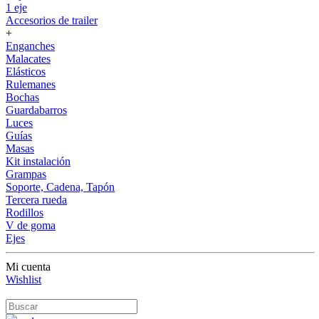
1 eje
Accesorios de trailer
+
Enganches
Malacates
Elásticos
Rulemanes
Bochas
Guardabarros
Luces
Guías
Masas
Kit instalación
Grampas
Soporte, Cadena, Tapón
Tercera rueda
Rodillos
V de goma
Ejes
Mi cuenta
Wishlist