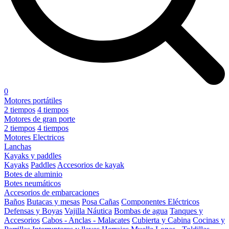
0
Motores portátiles
2 tiempos
4 tiempos
Motores de gran porte
2 tiempos
4 tiempos
Motores Electricos
Lanchas
Kayaks y paddles
Kayaks
Paddles
Accesorios de kayak
Botes de aluminio
Botes neumáticos
Accesorios de embarcaciones
Baños
Butacas y mesas
Posa Cañas
Componentes Eléctricos
Defensas y Boyas
Vajilla Náutica
Bombas de agua
Tanques y
Accesorios
Cabos - Anclas - Malacates
Cubierta y Cabina
Cocinas y