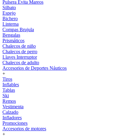
Pulsera Evita Mareos
Silbato
Espejo
Bichero
Linterna
Compas Brujula
Bengalas
Prismáticos
Chalecos de niño
Chalecos de perro
Llaves Interruptor
Chalecos de adulto
Accesorios de Deportes Náuticos
+
Tiros
Inflables
Tablas
Ski
Remos
Vestimenta
Calzado
Infladores
Promociones
Accesorios de motores
+