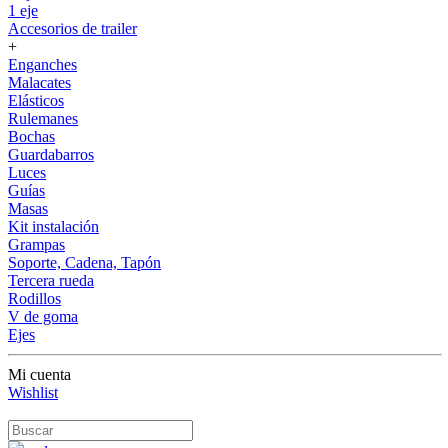
1 eje
Accesorios de trailer
+
Enganches
Malacates
Elásticos
Rulemanes
Bochas
Guardabarros
Luces
Guías
Masas
Kit instalación
Grampas
Soporte, Cadena, Tapón
Tercera rueda
Rodillos
V de goma
Ejes
Mi cuenta
Wishlist