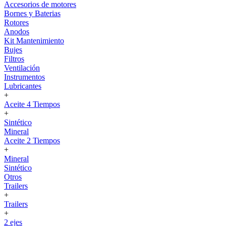
Accesorios de motores
Bornes y Baterias
Rotores
Anodos
Kit Mantenimiento
Bujes
Filtros
Ventilación
Instrumentos
Lubricantes
+
Aceite 4 Tiempos
+
Sintético
Mineral
Aceite 2 Tiempos
+
Mineral
Sintético
Otros
Trailers
+
Trailers
+
2 ejes