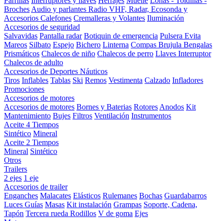
Parrillas
Interruptores y llaves
Herrajes
Muelle
Lonas - Toldillas -
Broches
Audio y parlantes
Radio VHF, Radar, Ecosonda y
Accesorios
Calefones
Cremalleras y Volantes
Iluminación
Accesorios de seguridad
Salvavidas
Pantalla radar
Botiquin de emergencia
Pulsera Evita
Mareos
Silbato
Espejo
Bichero
Linterna
Compas Brujula
Bengalas
Prismáticos
Chalecos de niño
Chalecos de perro
Llaves Interruptor
Chalecos de adulto
Accesorios de Deportes Náuticos
Tiros
Inflables
Tablas
Ski
Remos
Vestimenta
Calzado
Infladores
Promociones
Accesorios de motores
Accesorios de motores
Bornes y Baterias
Rotores
Anodos
Kit
Mantenimiento
Bujes
Filtros
Ventilación
Instrumentos
Aceite 4 Tiempos
Sintético
Mineral
Aceite 2 Tiempos
Mineral
Sintético
Otros
Trailers
2 ejes
1 eje
Accesorios de trailer
Enganches
Malacates
Elásticos
Rulemanes
Bochas
Guardabarros
Luces
Guías
Masas
Kit instalación
Grampas
Soporte, Cadena,
Tapón
Tercera rueda
Rodillos
V de goma
Ejes