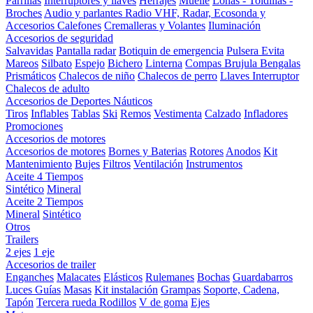
Parrillas
Interruptores y llaves
Herrajes
Muelle
Lonas - Toldillas -
Broches
Audio y parlantes
Radio VHF, Radar, Ecosonda y
Accesorios
Calefones
Cremalleras y Volantes
Iluminación
Accesorios de seguridad
Salvavidas
Pantalla radar
Botiquin de emergencia
Pulsera Evita
Mareos
Silbato
Espejo
Bichero
Linterna
Compas Brujula
Bengalas
Prismáticos
Chalecos de niño
Chalecos de perro
Llaves Interruptor
Chalecos de adulto
Accesorios de Deportes Náuticos
Tiros
Inflables
Tablas
Ski
Remos
Vestimenta
Calzado
Infladores
Promociones
Accesorios de motores
Accesorios de motores
Bornes y Baterias
Rotores
Anodos
Kit
Mantenimiento
Bujes
Filtros
Ventilación
Instrumentos
Aceite 4 Tiempos
Sintético
Mineral
Aceite 2 Tiempos
Mineral
Sintético
Otros
Trailers
2 ejes
1 eje
Accesorios de trailer
Enganches
Malacates
Elásticos
Rulemanes
Bochas
Guardabarros
Luces
Guías
Masas
Kit instalación
Grampas
Soporte, Cadena,
Tapón
Tercera rueda
Rodillos
V de goma
Ejes