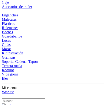
1 eje
Accesorios de trailer
+
Enganches
Malacates
Elásticos
Rulemanes
Bochas
Guardabarros
Luces
Guías
Masas
Kit instalación
Grampas
Soporte, Cadena, Tapón
Tercera rueda
Rodillos
V de goma
Ejes
Mi cuenta
Wishlist