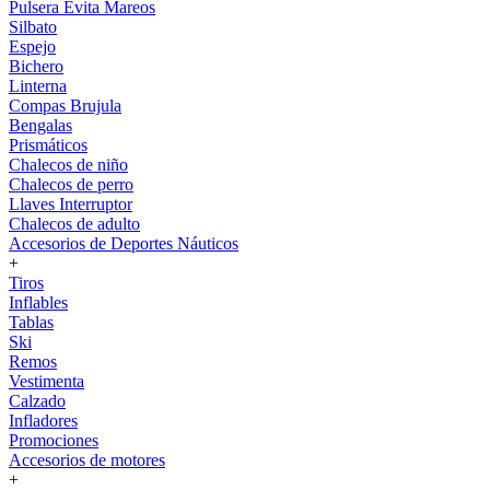
Pulsera Evita Mareos
Silbato
Espejo
Bichero
Linterna
Compas Brujula
Bengalas
Prismáticos
Chalecos de niño
Chalecos de perro
Llaves Interruptor
Chalecos de adulto
Accesorios de Deportes Náuticos
+
Tiros
Inflables
Tablas
Ski
Remos
Vestimenta
Calzado
Infladores
Promociones
Accesorios de motores
+