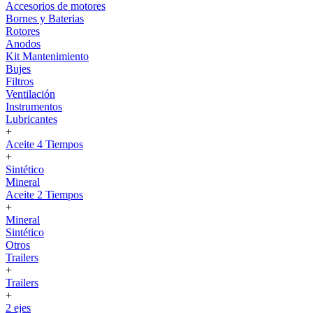
Accesorios de motores
Bornes y Baterias
Rotores
Anodos
Kit Mantenimiento
Bujes
Filtros
Ventilación
Instrumentos
Lubricantes
+
Aceite 4 Tiempos
+
Sintético
Mineral
Aceite 2 Tiempos
+
Mineral
Sintético
Otros
Trailers
+
Trailers
+
2 ejes