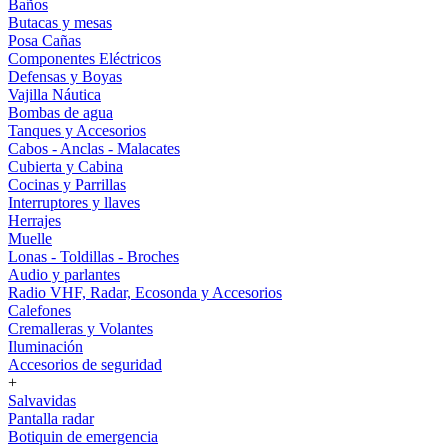
Baños
Butacas y mesas
Posa Cañas
Componentes Eléctricos
Defensas y Boyas
Vajilla Náutica
Bombas de agua
Tanques y Accesorios
Cabos - Anclas - Malacates
Cubierta y Cabina
Cocinas y Parrillas
Interruptores y llaves
Herrajes
Muelle
Lonas - Toldillas - Broches
Audio y parlantes
Radio VHF, Radar, Ecosonda y Accesorios
Calefones
Cremalleras y Volantes
Iluminación
Accesorios de seguridad
+
Salvavidas
Pantalla radar
Botiquin de emergencia