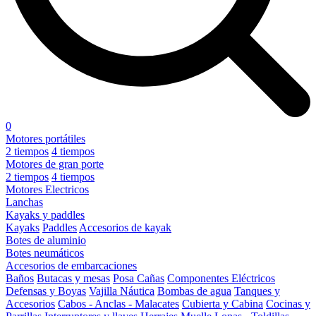
0
Motores portátiles
2 tiempos
4 tiempos
Motores de gran porte
2 tiempos
4 tiempos
Motores Electricos
Lanchas
Kayaks y paddles
Kayaks
Paddles
Accesorios de kayak
Botes de aluminio
Botes neumáticos
Accesorios de embarcaciones
Baños
Butacas y mesas
Posa Cañas
Componentes Eléctricos
Defensas y Boyas
Vajilla Náutica
Bombas de agua
Tanques y
Accesorios
Cabos - Anclas - Malacates
Cubierta y Cabina
Cocinas y