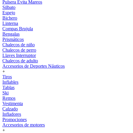
Pulsera Evita Mareos
Silbato
Espejo
Bichero
Linterna
Compas Brujula
Bengalas
Prismáticos
Chalecos de niño
Chalecos de perro
Llaves Interruptor
Chalecos de adulto
Accesorios de Deportes Náuticos
+
Tiros
Inflables
Tablas
Ski
Remos
Vestimenta
Calzado
Infladores
Promociones
Accesorios de motores
+