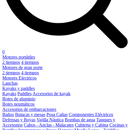
0
Motores portátiles
2 tiempos
4 tiempos
Motores de gran porte
2 tiempos
4 tiempos
Motores Electricos
Lanchas
Kayaks y paddles
Kayaks
Paddles
Accesorios de kayak
Botes de aluminio
Botes neumáticos
Accesorios de embarcaciones
Baños
Butacas y mesas
Posa Cañas
Componentes Eléctricos
Defensas y Boyas
Vajilla Náutica
Bombas de agua
Tanques y
Accesorios
Cabos - Anclas - Malacates
Cubierta y Cabina
Cocinas y