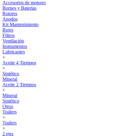
Accesorios de motores
Bornes y Baterias
Rotores
Anodos
Kit Mantenimiento
Bujes
Filtros
Ventilación
Instrumentos
Lubricantes
+
Aceite 4 Tiempos
+
Sintético
Mineral
Aceite 2 Tiempos
+
Mineral
Sintético
Otros
Trailers
+
Trailers
+
2 ejes