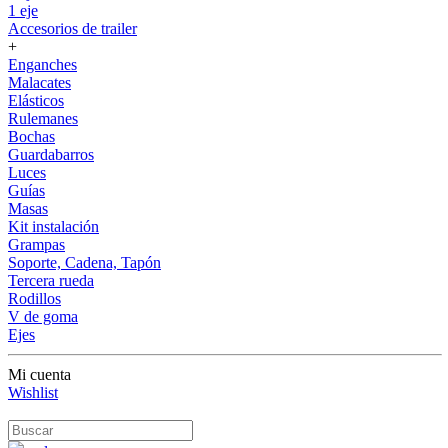
1 eje
Accesorios de trailer
+
Enganches
Malacates
Elásticos
Rulemanes
Bochas
Guardabarros
Luces
Guías
Masas
Kit instalación
Grampas
Soporte, Cadena, Tapón
Tercera rueda
Rodillos
V de goma
Ejes
Mi cuenta
Wishlist