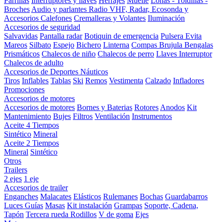
Parrillas
Interruptores y llaves
Herrajes
Muelle
Lonas - Toldillas -
Broches
Audio y parlantes
Radio VHF, Radar, Ecosonda y
Accesorios
Calefones
Cremalleras y Volantes
Iluminación
Accesorios de seguridad
Salvavidas
Pantalla radar
Botiquin de emergencia
Pulsera Evita
Mareos
Silbato
Espejo
Bichero
Linterna
Compas Brujula
Bengalas
Prismáticos
Chalecos de niño
Chalecos de perro
Llaves Interruptor
Chalecos de adulto
Accesorios de Deportes Náuticos
Tiros
Inflables
Tablas
Ski
Remos
Vestimenta
Calzado
Infladores
Promociones
Accesorios de motores
Accesorios de motores
Bornes y Baterias
Rotores
Anodos
Kit
Mantenimiento
Bujes
Filtros
Ventilación
Instrumentos
Aceite 4 Tiempos
Sintético
Mineral
Aceite 2 Tiempos
Mineral
Sintético
Otros
Trailers
2 ejes
1 eje
Accesorios de trailer
Enganches
Malacates
Elásticos
Rulemanes
Bochas
Guardabarros
Luces
Guías
Masas
Kit instalación
Grampas
Soporte, Cadena,
Tapón
Tercera rueda
Rodillos
V de goma
Ejes