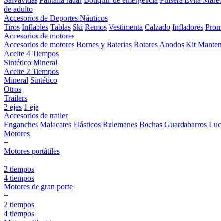
Salvavidas
Pantalla radar
Botiquin de emergencia
Pulsera Evita Mare
de adulto
Accesorios de Deportes Náuticos
Tiros
Inflables
Tablas
Ski
Remos
Vestimenta
Calzado
Infladores
Prom
Accesorios de motores
Accesorios de motores
Bornes y Baterias
Rotores
Anodos
Kit Manten
Aceite 4 Tiempos
Sintético
Mineral
Aceite 2 Tiempos
Mineral
Sintético
Otros
Trailers
2 ejes
1 eje
Accesorios de trailer
Enganches
Malacates
Elásticos
Rulemanes
Bochas
Guardabarros
Lu
Motores
+
Motores portátiles
+
2 tiempos
4 tiempos
Motores de gran porte
+
2 tiempos
4 tiempos