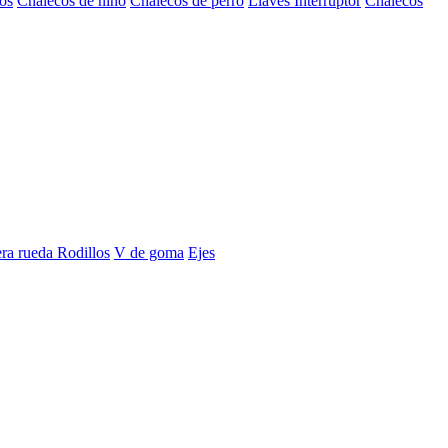
os
Chalecos de niño
Chalecos de perro
Llaves Interruptor
Chalecos
era rueda
Rodillos
V de goma
Ejes