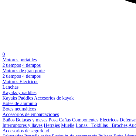
0
Motores portátiles
2 tiempos
4 tiempos
Motores de gran porte
2 tiempos
4 tiempos
Motores Electricos
Lanchas
Kayaks y paddles
Kayaks
Paddles
Accesorios de kayak
Botes de aluminio
Botes neumáticos
Accesorios de embarcaciones
Baños
Butacas y mesas
Posa Cañas
Componentes Eléctricos
Defensa
Interruptores y llaves
Herrajes
Muelle
Lonas - Toldillas - Broches
Aud
Accesorios de seguridad