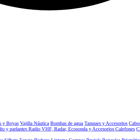
s y Boyas
Vajilla Náutica
Bombas de agua
Tanques y Accesorios
Cabos
io y parlantes
Radio VHF, Radar, Ecosonda y Accesorios
Calefones
C