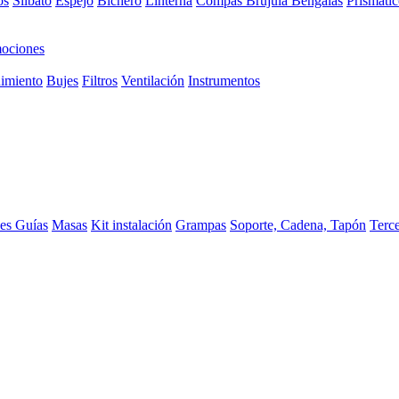
os
Silbato
Espejo
Bichero
Linterna
Compas Brujula
Bengalas
Prismátic
ociones
imiento
Bujes
Filtros
Ventilación
Instrumentos
ces
Guías
Masas
Kit instalación
Grampas
Soporte, Cadena, Tapón
Terc