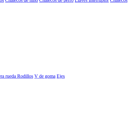
os
Chalecos de niño
Chalecos de perro
Llaves Interruptor
Chalecos
era rueda
Rodillos
V de goma
Ejes