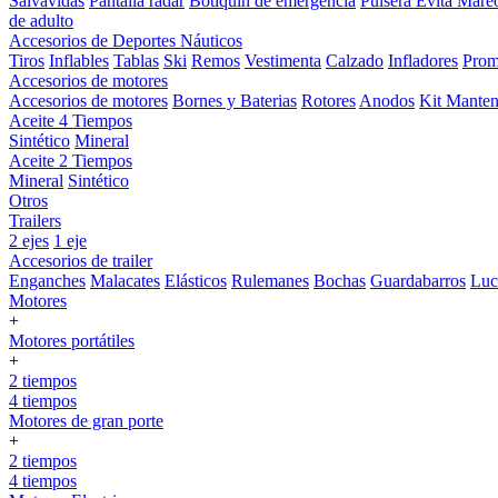
Salvavidas
Pantalla radar
Botiquin de emergencia
Pulsera Evita Mare
de adulto
Accesorios de Deportes Náuticos
Tiros
Inflables
Tablas
Ski
Remos
Vestimenta
Calzado
Infladores
Prom
Accesorios de motores
Accesorios de motores
Bornes y Baterias
Rotores
Anodos
Kit Manten
Aceite 4 Tiempos
Sintético
Mineral
Aceite 2 Tiempos
Mineral
Sintético
Otros
Trailers
2 ejes
1 eje
Accesorios de trailer
Enganches
Malacates
Elásticos
Rulemanes
Bochas
Guardabarros
Lu
Motores
+
Motores portátiles
+
2 tiempos
4 tiempos
Motores de gran porte
+
2 tiempos
4 tiempos