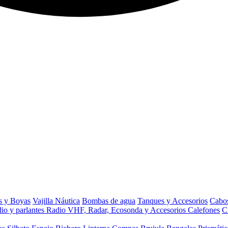
s y Boyas
Vajilla Náutica
Bombas de agua
Tanques y Accesorios
Cabos
io y parlantes
Radio VHF, Radar, Ecosonda y Accesorios
Calefones
C