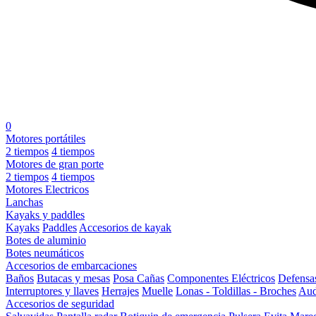
0
Motores portátiles
2 tiempos
4 tiempos
Motores de gran porte
2 tiempos
4 tiempos
Motores Electricos
Lanchas
Kayaks y paddles
Kayaks
Paddles
Accesorios de kayak
Botes de aluminio
Botes neumáticos
Accesorios de embarcaciones
Baños
Butacas y mesas
Posa Cañas
Componentes Eléctricos
Defensa
Interruptores y llaves
Herrajes
Muelle
Lonas - Toldillas - Broches
Aud
Accesorios de seguridad