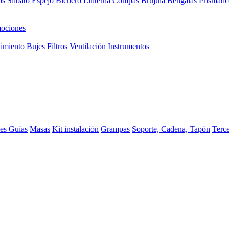
os
Silbato
Espejo
Bichero
Linterna
Compas Brujula
Bengalas
Prismátic
ociones
imiento
Bujes
Filtros
Ventilación
Instrumentos
ces
Guías
Masas
Kit instalación
Grampas
Soporte, Cadena, Tapón
Terc