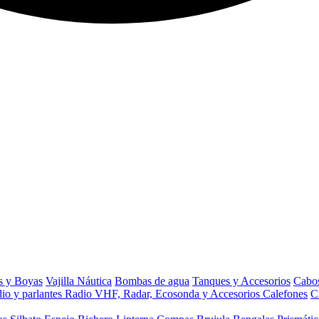
s y Boyas
Vajilla Náutica
Bombas de agua
Tanques y Accesorios
Cabos
io y parlantes
Radio VHF, Radar, Ecosonda y Accesorios
Calefones
C