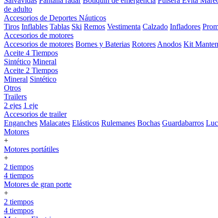
Salvavidas
Pantalla radar
Botiquin de emergencia
Pulsera Evita Mare
de adulto
Accesorios de Deportes Náuticos
Tiros
Inflables
Tablas
Ski
Remos
Vestimenta
Calzado
Infladores
Prom
Accesorios de motores
Accesorios de motores
Bornes y Baterias
Rotores
Anodos
Kit Manten
Aceite 4 Tiempos
Sintético
Mineral
Aceite 2 Tiempos
Mineral
Sintético
Otros
Trailers
2 ejes
1 eje
Accesorios de trailer
Enganches
Malacates
Elásticos
Rulemanes
Bochas
Guardabarros
Lu
Motores
+
Motores portátiles
+
2 tiempos
4 tiempos
Motores de gran porte
+
2 tiempos
4 tiempos