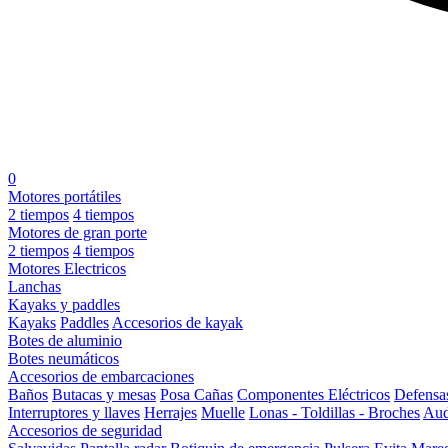
0
Motores portátiles
2 tiempos
4 tiempos
Motores de gran porte
2 tiempos
4 tiempos
Motores Electricos
Lanchas
Kayaks y paddles
Kayaks
Paddles
Accesorios de kayak
Botes de aluminio
Botes neumáticos
Accesorios de embarcaciones
Baños
Butacas y mesas
Posa Cañas
Componentes Eléctricos
Defensa
Interruptores y llaves
Herrajes
Muelle
Lonas - Toldillas - Broches
Aud
Accesorios de seguridad