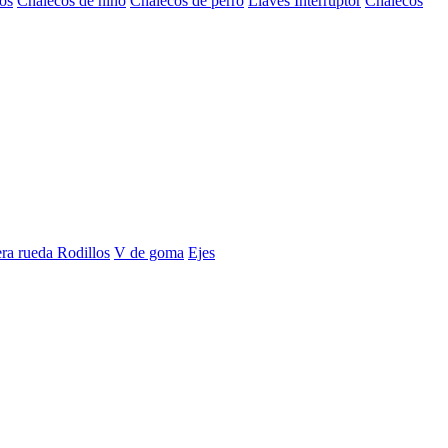
os
Chalecos de niño
Chalecos de perro
Llaves Interruptor
Chalecos
era rueda
Rodillos
V de goma
Ejes