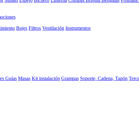
os
Silbato
Espejo
Bichero
Linterna
Compas Brujula
Bengalas
Prismátic
ociones
imiento
Bujes
Filtros
Ventilación
Instrumentos
ces
Guías
Masas
Kit instalación
Grampas
Soporte, Cadena, Tapón
Terc