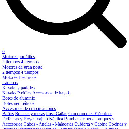
0
Motores portátiles
2 tiempos
4 tiempos
Motores de gran porte
2 tiempos
4 tiempos
Motores Electricos
Lanchas
Kayaks y paddles
Kayaks
Paddles
Accesorios de kayak
Botes de aluminio
Botes neumáticos
Accesorios de embarcaciones
Baños
Butacas y mesas
Posa Cañas
Componentes Eléctricos
Defensas y Boyas
Vajilla Náutica
Bombas de agua
Tanques y
Accesorios
Cabos - Anclas - Malacates
Cubierta y Cabina
Cocinas y