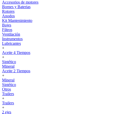
Accesorios de motores
Bornes y Baterias
Rotores
Anodos
Kit Mantenimiento
Bujes
Filtros
Ventilación
Instrumentos
Lubricantes
+
Aceite 4 Tiempos
+
Sintético
Mineral
Aceite 2 Tiempos
+
Mineral
Sintético
Otros
Trailers
+
Trailers
+
2 ejes