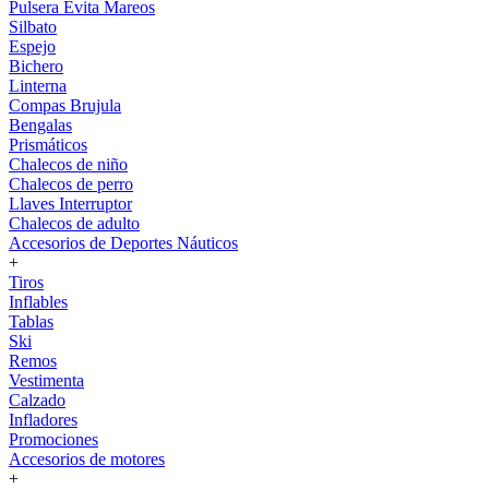
Pulsera Evita Mareos
Silbato
Espejo
Bichero
Linterna
Compas Brujula
Bengalas
Prismáticos
Chalecos de niño
Chalecos de perro
Llaves Interruptor
Chalecos de adulto
Accesorios de Deportes Náuticos
+
Tiros
Inflables
Tablas
Ski
Remos
Vestimenta
Calzado
Infladores
Promociones
Accesorios de motores
+