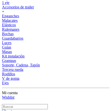
1 eje
Accesorios de trailer
+
Enganches
Malacates
Elásticos
Rulemanes
Bochas
Guardabarros
Luces
Guías
Masas
Kit instalación
Grampas
Soporte, Cadena, Tapón
Tercera rueda
Rodillos
V de goma
Ejes
Mi cuenta
Wishlist