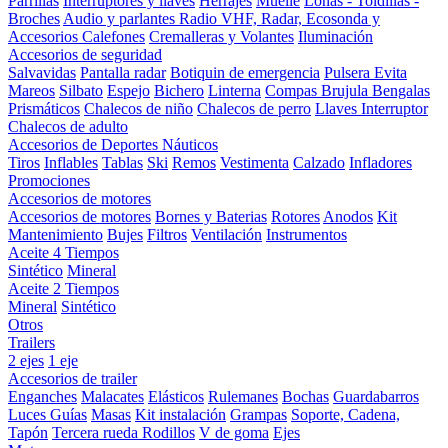
Parrillas
Interruptores y llaves
Herrajes
Muelle
Lonas - Toldillas -
Broches
Audio y parlantes
Radio VHF, Radar, Ecosonda y
Accesorios
Calefones
Cremalleras y Volantes
Iluminación
Accesorios de seguridad
Salvavidas
Pantalla radar
Botiquin de emergencia
Pulsera Evita
Mareos
Silbato
Espejo
Bichero
Linterna
Compas Brujula
Bengalas
Prismáticos
Chalecos de niño
Chalecos de perro
Llaves Interruptor
Chalecos de adulto
Accesorios de Deportes Náuticos
Tiros
Inflables
Tablas
Ski
Remos
Vestimenta
Calzado
Infladores
Promociones
Accesorios de motores
Accesorios de motores
Bornes y Baterias
Rotores
Anodos
Kit
Mantenimiento
Bujes
Filtros
Ventilación
Instrumentos
Aceite 4 Tiempos
Sintético
Mineral
Aceite 2 Tiempos
Mineral
Sintético
Otros
Trailers
2 ejes
1 eje
Accesorios de trailer
Enganches
Malacates
Elásticos
Rulemanes
Bochas
Guardabarros
Luces
Guías
Masas
Kit instalación
Grampas
Soporte, Cadena,
Tapón
Tercera rueda
Rodillos
V de goma
Ejes